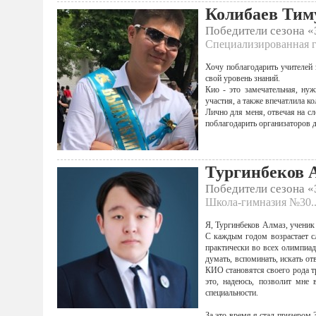
Колибаев Тим
Победители сезона 
Специализированная г
Хочу поблагодарить учителей
свой уровень знаний.
Кио - это замечательная, ну
участия, а также впечатлила к
Лично для меня, отвечая на сл
поблагодарить организаторов
Тургинбеков 
Победители сезона 
Школа-гимназия №30..
Я, Тургинбеков Алмаз, ученик
С каждым годом возрастает сл
практически во всех олимпиа
думать, вспоминать, искать о
КИО становятся своего рода т
это, надеюсь, позволит мне
специальности.
За это время я стал призером 3