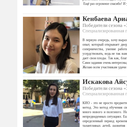
Ещё раз огромное спасибо! И 
Кенбаева Ари
Победители сезона 
Специализированная г
В первую очередь, хочу выраз
опыт, который открывает две
соперничества, умение рабо
усердствовать, ведь не так ва
дает свои плоды. Так как, бл
Сами задания очень интересны,
Желаю всем участникам удачи 
Искакова Айс
Победители сезона 
Специализированная г
КИО - это не просто предметн
метод. Это метод обучения с
много нового и полезного. Не
непредвиденных ситуациях. Ещ
определенный период времен
талантливых детей, развити