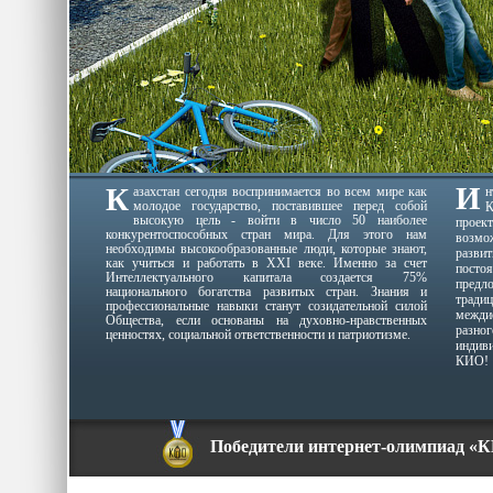
И
К
азахстан сегодня воспринимается во всем мире как
молодое государство, поставившее перед собой
К
высокую цель - войти в число 50 наиболее
проек
конкурентоспособных стран мира. Для этого нам
возмо
необходимы высокообразованные люди, которые знают,
разви
как учиться и работать в XXI веке. Именно за счет
пост
Интеллектуального капитала создается 75%
пред
национального богатства развитых стран. Знания и
традиц
профессиональные навыки станут созидательной силой
межди
Общества, если основаны на духовно-нравственных
разн
ценностях, социальной ответственности и патриотизме.
индив
КИО!
Победители интернет-олимпиад «