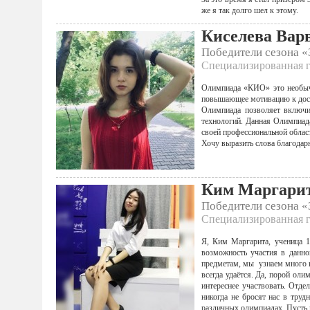
же я так долго шел к этому.
Киселева Вар
Победители сезона 
Специализированная г
Олимпиада «КИО» это необычн
повышающее мотивацию к дост
Олимпиада позволяет включи
технологий. Данная Олимпиад
своей профессиональной облас
Хочу выразить слова благода
Ким Маргари
Победители сезона 
Специализированная г
Я, Ким Маргарита, ученица 1
возможность участия в данн
предметам, мы узнаем много н
всегда удаётся. Да, порой оли
интереснее участвовать. Отде
никогда не бросят нас в труд
различных олимпиадах. Пусть н