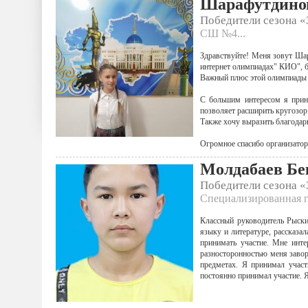
Шарафутдинов
Победители сезона 
СШ №4...
Здравствуйте! Меня зовут Шар
интернет олимпиадах" КИО", б
Важный плюс этой олимпиады -
С большим интересом я прин
позволяет расширить кругозор
Также хочу выразить благода
Огромное спасибо организатор
Молдабаев Б
Победители сезона 
Специализированная г
Классный руководитель Рыски
языку и литературе, рассказа
принимать участие. Мне инт
разносторонностью меня заво
предметах. Я принимал участ
постоянно принимал участие. Я