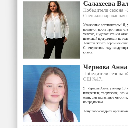
Салахеева Ва
Победители сезона 
Специализированная г
Уважаемые организаторы! Я, у
появился после прочтения от
участие, с удовольствием отв
школьной программы и не толь
Хочется сказать огромное спас
С нетерпением жду следующего
класса.
Чернова Анна
Победители сезона 
ОШ №17...
Я, Чернова Анна, ученица 10 
интересные, творческие, позн
опыт, они заставляют мыслить
по предметам.
Хочу поблагодарить организа