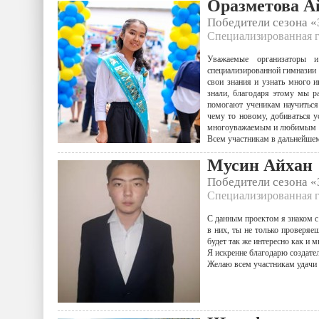
Оразметова А
Победители сезона 
Специализированная г
Уважаемые организаторы и
специализированной гимназии 
свои знания и узнать много 
знали, благодаря этому мы 
помогают ученикам научиться
чему то новому, добиваться у
многоуважаемым и любимым учи
Всем участникам в дальнейшем 
Мусин Айхан
Победители сезона 
Специализированная г
С данным проектом я знаком с
в них, ты не только проверяе
будет так же интересно как и м
Я искренне благодарю создате
Желаю всем участникам удачи 