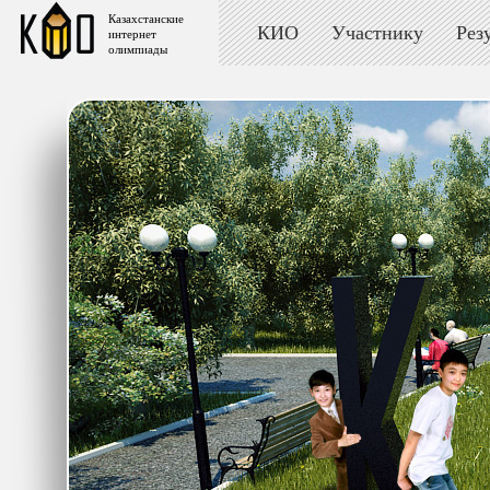
Казахстанские
КИО
Участнику
Рез
интернет
олимпиады