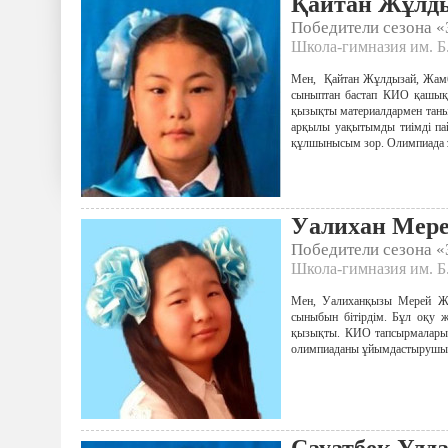
Қайтан Жұлд
Победители сезона 
Школа-гимназия им. Б.
Мен, Қайтан Жұлдызай, Жамб
сыныптан бастап КИО қашықт
қызықты материалдармен таны
арқылы уақытымды тиімді па
құлшынысым зор. Олимпиада ұ
Уалихан Мер
Победители сезона 
Школа-гимназия им. Б.
Мен, Уалиханқызы Мерей Жа
сыныбын бітірдім. Бұл оқу
қызықты. КИО тапсырмаларын
олимпиаданы ұйымдастырушыла