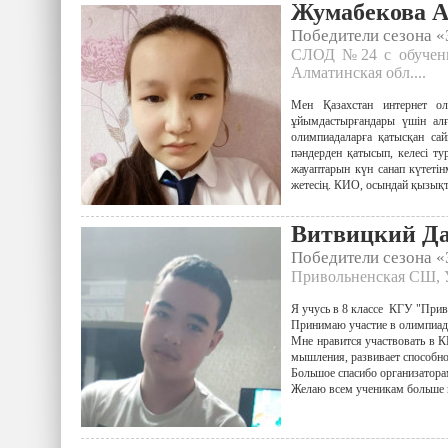
Жумабекова А
Победители сезона 
СЛОД №24 с обучение
Алматинская обл....
Мен Қазахстан интернет 
ұйымдастырғандары үшін алғы
олимпиадаларға қатысқан са
пәндерден қатысып, келесі т
жауаптарын күн санап күтетін
жетесің. КИО, осындай қызықт
Витвицкий Д
Победители сезона 
Привольненская СШ, У
Я учусь в 8 классе КГУ "Прив
Принимаю участие в олимпиада
Мне нравится участвовать в К
мышления, развивает способно
Большое спасибо организатора
Желаю всем ученикам больше п