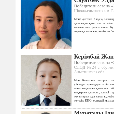
Сауатбек Улд
Победители сезона 
Школа-гимназия им. Б.
Мен,Сауатбек Ұлдана, Баймыр
даналықты қажет ететін сайы
маңызы мен орны ерекше. Бұл 
жарысқа қатысып, жеңімпаз бо
Керімбай Жан
Победители сезона 
СЛОД №24 с обучение
Алматинская обл....
Мен Қазахстан интернет 
ұйымдастырғандары үшін алғы
олимпиадаларға қатысқан са
пәндерден қатысып, келесі т
жауаптарын күн санап күтетін
жетесің. КИО, осындай қызықт
Мұратұлы Іли