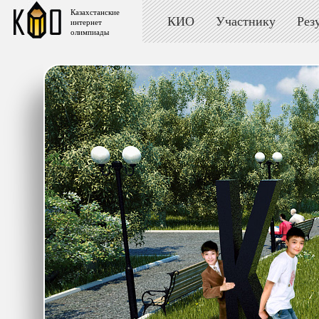
Казахстанские
КИО
Участнику
Рез
интернет
олимпиады