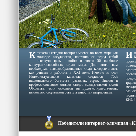
И
К
азахстан сегодня воспринимается во всем мире как
молодое государство, поставившее перед собой
К
высокую цель - войти в число 50 наиболее
проек
конкурентоспособных стран мира. Для этого нам
возмо
необходимы высокообразованные люди, которые знают,
разви
как учиться и работать в XXI веке. Именно за счет
пост
Интеллектуального капитала создается 75%
пред
национального богатства развитых стран. Знания и
традиц
профессиональные навыки станут созидательной силой
межди
Общества, если основаны на духовно-нравственных
разн
ценностях, социальной ответственности и патриотизме.
индив
КИО!
Победители интернет-олимпиад «