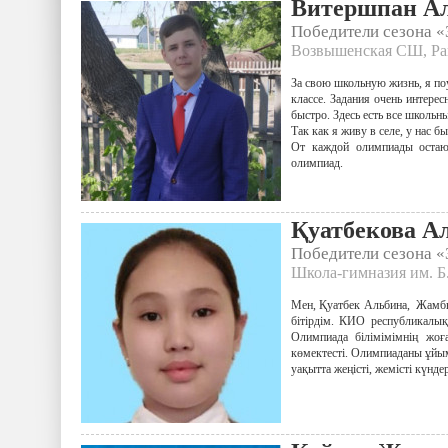
Витершпан Ал
Победители сезона 
Возвышенская СШ, Ра
За свою школьную жизнь, я по
классе. Задания очень интере
быстро. Здесь есть все школьн
Так как я живу в селе, у нас б
От каждой олимпиады остают
олимпиад.
Қуатбекова А
Победители сезона 
Школа-гимназия им. Б.
Мен, Қуатбек Альбина, Жамб
бітірдім. КИО республикалы
Олимпиада білімімімнің жоғ
көмектесті. Олимпиаданы ұйы
уақытта жеңісті, жемісті күнде