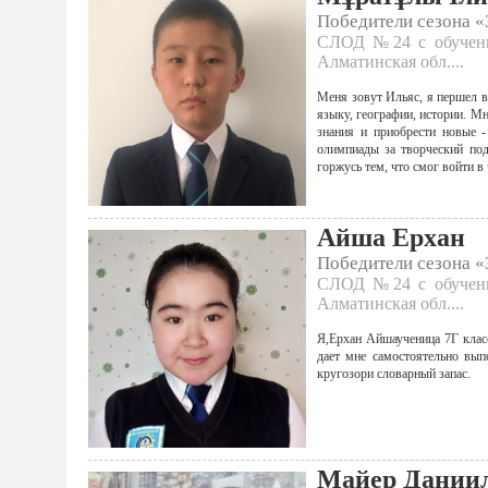
Победители сезона 
СЛОД №24 с обучение
Алматинская обл....
Меня зовут Ильяс, я першел в
языку, географии, истории. М
знания и приобрести новые -
олимпиады за творческий под
горжусь тем, что смог войти в
Айша Ерхан
Победители сезона 
СЛОД №24 с обучение
Алматинская обл....
Я,Ерхан Айшаученица 7Г клас
дает мне самостоятельно вып
кругозори словарный запас.
Майер Дании