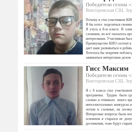
Победители сезона 
Викторовская СШ, Зер
Почему я стал участником КИ
Я бы хотел поделиться своими
Я учусь в 8-м классе. В оли
сложным, но всё оказалось пр
интересными. Участникам было 
Преимущество КИО состоит в т
дает шанс развиваться и добив
Хотелось бы искренне поблаго
заниматься интересным делом 
Гисс Максим
Победители сезона 
Викторовская СШ, Зер
Я с 6 класса стал участвова
программы. Трудно было сраз
сложно и отнимало много врем
интеллектуальных конкурсах 
легкие и сложные, на логику
Интересные вопросы были вопр
основном я старался не допу
достижения, тоже будут старат