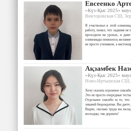
Евсеенко Арт
«Күз-Қыс 2025» ма
Викторовская СШ, Зер
Я участвовал в этой олимпиад
работу, понял, что задания не
проходили на уроках, и даже
олимпиады появилось желание 
не просто учеником, а настоя
Ақзамбек Наз
«Күз-Қыс 2025» ма
Ново-Иртышская СШ, 
Хочу сказать огромное спасибо
Это не просто очередные тесты
Отдельное спасибо за то, что
лишней бюрократии. Вы даете 
Видно, сколько труда вы вкла
молодцы, так держать!