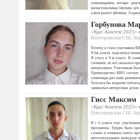
олимпиаданың жоғары деңгей
қызығушылыққа баулиды деп
үлкен рахмет айтамын. Алдағы
Горбунова Ма
«Қыс-Көктем 2025»
Викторовская СШ, Зер
Почему я стала участником К
Я бы хотела поделиться своим
Я учусь в 9-м классе. В оли
сложным, но всё оказалось пр
интересными. Участникам было 
Преимущество КИО состоит в
олимпиада дает шанс развивать
Хотелось бы искренне поблаго
заниматься интересным делом 
Гисс Максим
«Қыс-Көктем 2025»
Викторовская СШ, Зер
Я с 6 класса стал участвова
программы. Трудно было сраз
сложно и отнимало много врем
интеллектуальных конкурсах 