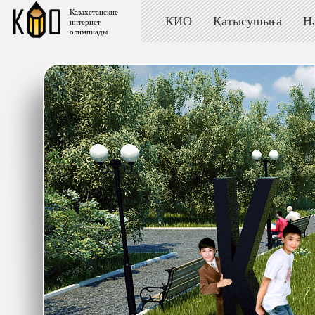
Казахстанские
КИО
Қатысушыға
Н
интернет
олимпиады