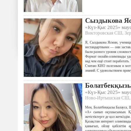
Сыздыкова Я
«Күз-Қыс 2025» ма
Викторовская СШ, Зер
Я, Сыздыкова Ясмин, ученица
нестандартными — они заставл
были разного уровня сложност
Формат онлайн-олимпиады удо
над чем ещё стоит поработать
Считаю КИО полезным и мотив
знаний. С удовольствием приму
Болатбекқызы
«Күз-Қыс 2025» ма
Ново-Иртышская СШ, 
Мен, Болатбекқызы Балауса, Ш
«А» сынып оқушысымын. Қаза
жетістіктерге де қол жеткізді
Қазақстан интернет олимпиада
қанығып, ойлау қабілетім 
олимпиаданың ұйымдастырушы