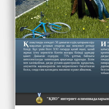
Қ
И
азақстанды әлемдегі 50 дамыған елдің қатарына кіру
н
мақсатын ұстанып отырған жас мемлекет ретінде
и
біледі. Бұл үшін бізге ХХІ ғасырда қалай оқып, қалай
қатыс
жұмыс істеу керектігін білетін жоғары білімді адамдар
креати
қажет. Дамыған елдердің 75% ұлттық байлығы
дағдыл
интеллектуалды капиталдың арқасында құралады. Білім
пәнде
мен кәсіпқойлық дағды рухани-адамгершілік құндылық,
пәнар
әлеуметтік жауапкершілік пен патриотизмге бағытталған
дәреж
болса, сонда ғана қоғамдағы жасампаз күшке айналмақ.
белгі
тобым
"ҚИО" интернет-олимпиадаларын