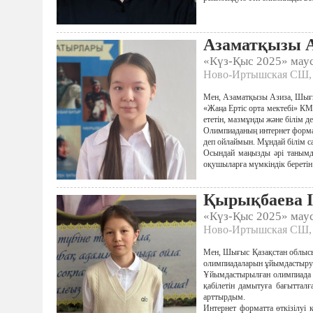
Азаматқызы А
«Күз-Қыс 2025» ма
Ново-Иртышская СШ, 
Мен, Азаматқызы Азиза, Шығы
«Жаңа Ертіс орта мектебі» К
ететін, мазмұнды және білім д
Олимпиаданың интернет форматт
деп ойлаймын. Мұндай білім с
Осындай маңызды әрі танымд
оқушыларға мүмкіндік беретін
Қырықбаева 
«Күз-Қыс 2025» ма
Ново-Иртышская СШ, 
Мен, Шығыс Қазақстан облысы
олимпиадаларын ұйымдастыруш
Ұйымдастырылған олимпиада м
қабілетін дамытуға бағытталғ
арттырдым.
Интернет форматта өткізілуі