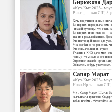
Бирюкова Да
«Күз-Қыс 2025» ма
Викторовская СШ, Зер
Хочу поделиться своими впеч
Во-первых, порадовала сама о
никакой путаницы, что очень в
Во-вторых, и это главное — са
знания в реальной жизни. Даже
Это настоящий вызов для ума.
Мне особенно понравилось, ч
Это снимало лишний стресс.
Участие в КИО дало мне невер
потому что узнала много ново
Огромное спасибо организатор
Обязательно буду участвовать
Сапар Марат
«Күз-Қыс 2025» ма
Ново-Иртышская СШ, 
Мен, Сапар Марат, Шығыс Қа
жылындағы түлегімін. Сіздер
табыс тілеймін. Жетектейтін ш