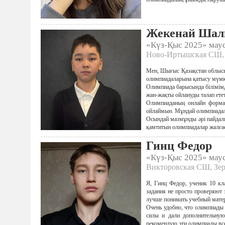
Жекенай Шал
«Күз-Қыс 2025» ма
Ново-Иртышская СШ, 
Мен, Шығыс Қазақстан облысы
олимпиадаларына қатысу мүмкі
Олимпиада барысында білімім
жан-жақты ойлануды талап ете
Олимпиаданың онлайн формат
ойлаймын. Мұндай олимпиадала
Осындай мазмұнды әрі пайдал
қамтитын олимпиадалар жалғас
Гинц Федор
«Күз-Қыс 2025» ма
Викторовская СШ, Зер
Я, Гинц Федор, ученик 10 кл
задания не просто проверяют 
лучше понимать учебный матери
Очень удобно, что олимпиады 
силы и дали дополнительну
рекомендую эти олимпиады вс