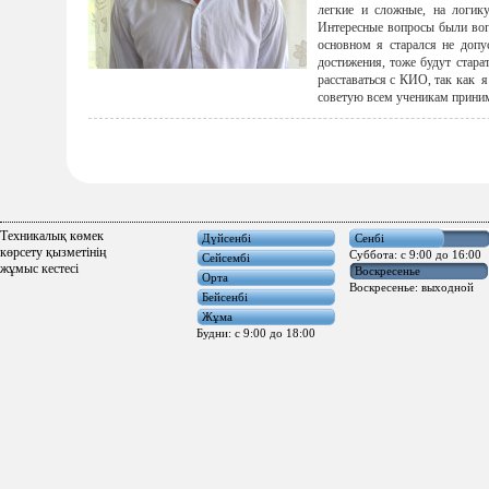
легкие и сложные, на логику
Интересные вопросы были вопр
основном я старался не допу
достижения, тоже будут стара
расставаться с КИО, так как я
советую всем ученикам прини
Техникалық көмек
Дүйсенбi
Сенбі
көрсету қызметінің
Суббота: с 9:00 до 16:00
Сейсембi
жұмыс кестесі
Воскресенье
Орта
Воскресенье: выходной
Бейсенбi
Жұма
Будни: с 9:00 до 18:00