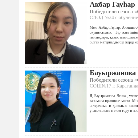
Акбар Гауһар
Победители сезона 
СЛОД №24 с обучением
Мен, Акбар Гауһар, Алматы о
оқушысымын. Бір жыл ішінде
ғылымдары, қазақ, ағылшын жән
білген материалды бір жерде е
Бауыржанова
Победители сезона 
СОШ№17 г. Караганда.
Я, Бауыржанова Ясина , учавс
занимала призовые места. Мне
интересные и довольно слож
учавствовать в этом году и по