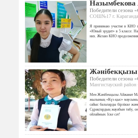
Назымбекова
Победители сезона 
СОШ№17 г. Караганда.
Я принимаю участие в КИО п
«Юный эрудит» в 5 классе. На
них. Желаю КИО продолжения 
Жәнібекқызы
Победители сезона 
Мангистауский район 
Мен Жәнібекқызы Айжанат Маң
жылының «Күз-қыс» маусымынд
сайыс балаларды бірлікке жән
Сұрақтардың жауабын табу, он
ойлаймын. Іске сәт!