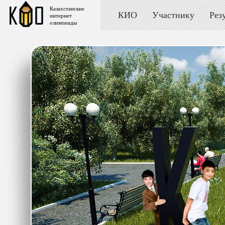
Казахстанские
КИО
Участнику
Рез
интернет
олимпиады