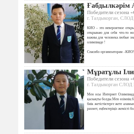
Ғабдылкәрім 
Победители сезона 
г. Талдыкорган, СЛОД
КИО – это невероятное откры
открываю для себя что-то но
важны для человека любые зна
олимпиаде !
Спасибо организаторам –КИО!
Мұратұлы Іли
Победители сезона 
г. Талдыкорган СЛОД 
Мен осы Интернет Олимпиада
қызықты болды.Мен өзімнің біл
биік жетістіктерге жете алам
рахмет, еңбектеріңіз жемісті б