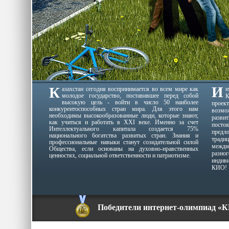
И
К
азахстан сегодня воспринимается во всем мире как
молодое государство, поставившее перед собой
К
высокую цель - войти в число 50 наиболее
проек
конкурентоспособных стран мира. Для этого нам
возмо
необходимы высокообразованные люди, которые знают,
разви
как учиться и работать в XXI веке. Именно за счет
пост
Интеллектуального капитала создается 75%
пред
национального богатства развитых стран. Знания и
традиц
профессиональные навыки станут созидательной силой
межди
Общества, если основаны на духовно-нравственных
разн
ценностях, социальной ответственности и патриотизме.
индив
КИО!
Победители интернет-олимпиад «