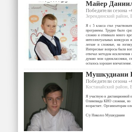
Майер Дании
Победители сезона 
Зерендинский район, 
Я с 5 класса стал участвова
программы. Трудно было сраз
сложно и отнимало много врем
интеллектуальных конкурсах 
легкие и сложные, на логику
Интересные вопросы были вопр
отвечал методом исключения и
думаю мои одноклассники, гл
осталось хорошее впечатление.
Мушкудиани 
Победители сезона 
Костанайский район, 
Я участвую в дистанционной о
Олимпиада КИО сложная, но п
возрастает.. Организаторам ол
С/у Николоз Мушкудиани