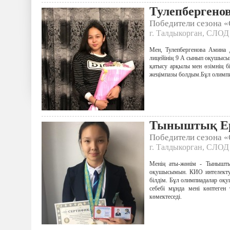
Тулепбергено
Победители сезона 
г. Талдыкорган, СЛОД
Мен, Тулепбергенова Амина 
лицейінің 9 A сынып оқушыс
қатысу арқылы мен өзімнің бі
жеңімпазы болдым.Бұл олимпи
Тыныштық Е
Победители сезона 
г. Талдыкорган, СЛОД
Менің аты-жөнім - Тынышты
оқушысымын. КИО интелектуа
білдім. Бұл олимпиадалар оқ
себебі мұнда мені көптеген
көмектеседі.