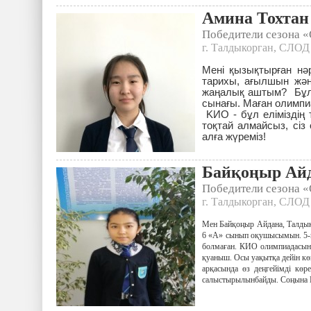
Амина Тохтан
Победители сезона 
г. Талдыкорган, СЛОД
Мені қызықтырған нәр
тарихы, ағылшын жән
жаңалық аштым? Бұл 
сынағы. Маған олимпи
KИО - бұл еліміздің т
тоқтай алмайсыз, сіз 
алға жүреміз!
Байқоңыр Ай
Победители сезона 
г. Талдыкорган, СЛОД
Мен Байқоңыр Айдана, Талдық
6 «А» сынып оқушысымын. 5-ші
болмаған. КИО олимпиадасына
қуаныш. Осы уақытқа дейін кө
арқасында өз деңгейімді кө
салыстырылынбайды. Соңына