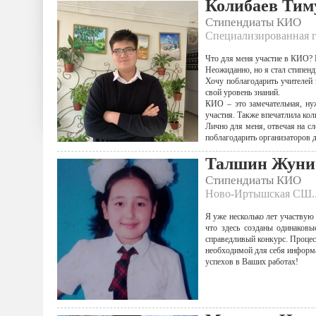
Колибаев Тим
Стипендиаты КИО
Специализированная г
Что для меня участие в КИО? 
Неожиданно, но я стал стипен
Хочу поблагодарить учителей
свой уровень знаний.
КИО – это замечательная, ну
участия. Также впечатлила кол
Лично для меня, отвечая на сл
поблагодарить организаторов
Талшин Жунис
Стипендиаты КИО
Ново-Иртышская СШ..
Я уже несколько лет участвую
что здесь созданы одинаковы
справедливый конкурс. Процес
необходимой для себя информа
успехов в Ваших работах!