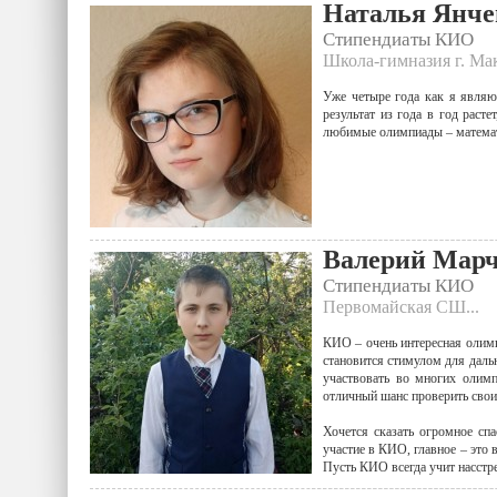
Наталья Янче
Стипендиаты КИО
Школа-гимназия г. Мак
Уже четыре года как я являю
результат из года в год раст
любимые олимпиады – математ
Валерий Мар
Стипендиаты КИО
Первомайская СШ...
КИО – очень интересная олимпи
становится стимулом для даль
участвовать во многих олим
отличный шанс проверить свои
Хочется сказать огромное сп
участие в КИО, главное – это 
Пусть КИО всегда учит насстр