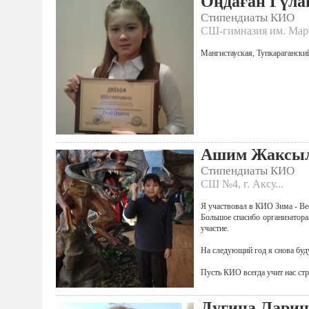
Оңдаған Гүла
Стипендиаты КИО
СШ-гимназия им. Мар
Мангистауская, Тупкарагански
Ашим Жаксы
Стипендиаты КИО
СШ №4, г. Аксу...
Я участвовал в КИО Зима - Ве
Большое спасибо организатора
участие.
На следующий год я снова буд
Пусть КИО всегда учит нас ст
Дугина Ларин