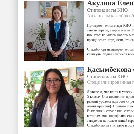
Акулина Елен
Стипендиаты КИО
Архангельская общеобр
Призером олимпиады КИО трет
занять первое, второе место.
них столько много нового мат
преодолевать трудности, это с
Спасибо организаторам олимп
каникулы, удачи и успехов вс
Қасымбекова 
Стипендиаты КИО
Специализированная г
Я уверена, что ключ к успеху 
5 классе. Она позволяет пров
разный уровень подготовки уч
лимит времени). Помимо этих 
Выполняя и справляясь с этим
которым мое портфолио стан
заведения не только нашей стра
Спасибо моим учителям и орг