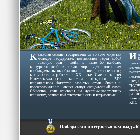
И
К
азахстан сегодня воспринимается во всем мире как
молодое государство, поставившее перед собой
К
высокую цель - войти в число 50 наиболее
проек
конкурентоспособных стран мира. Для этого нам
возмо
необходимы высокообразованные люди, которые знают,
разви
как учиться и работать в XXI веке. Именно за счет
пост
Интеллектуального капитала создается 75%
пред
национального богатства развитых стран. Знания и
традиц
профессиональные навыки станут созидательной силой
межди
Общества, если основаны на духовно-нравственных
разн
ценностях, социальной ответственности и патриотизме.
индив
КИО!
Победители интернет-олимпиад «