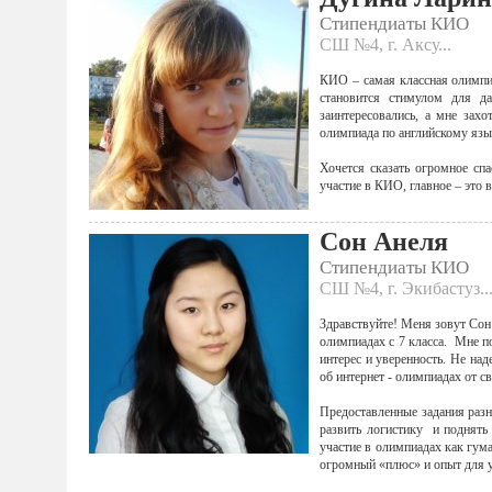
Стипендиаты КИО
СШ №4, г. Аксу...
КИО – самая классная олимпиа
становится стимулом для д
заинтересовались, а мне зах
олимпиада по английскому язы
Хочется сказать огромное сп
участие в КИО, главное – это 
Сон Анеля
Стипендиаты КИО
СШ №4, г. Экибастуз..
Здравствуйте! Меня зовут Сон
олимпиадах с 7 класса. Мне п
интерес и уверенность. Не над
об интернет - олимпиадах от с
Предоставленные задания разн
развить логистику и поднять
участие в олимпиадах как гума
огромный «плюс» и опыт для 