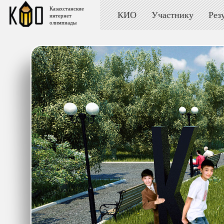
Казахстанские
КИО
Участнику
Рез
интернет
олимпиады